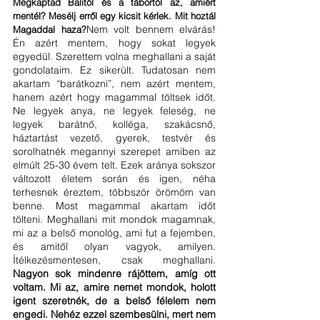
Megkaptad Balitól és a tábortól az, amiért 
mentél? Mesélj erről egy kicsit kérlek. Mit hoztál 
Nem volt bennem elvárás! 
Magaddal haza?
Én azért mentem, hogy sokat legyek 
egyedül. Szerettem volna meghallani a saját 
gondolataim. Ez sikerült. Tudatosan nem 
akartam “barátkozni”, nem azért mentem, 
hanem azért hogy magammal töltsek időt. 
Ne legyek anya, ne legyek feleség, ne 
legyek barátnő, kolléga, szakácsnő, 
háztartást vezető, gyerek, testvér és 
sorolhatnék megannyi szerepet amiben az 
elmúlt 25-30 évem telt. Ezek aránya sokszor 
változott életem során és igen, néha 
terhesnek éreztem, többször örömöm van 
benne. Most magammal akartam időt 
tölteni. Meghallani mit mondok magamnak, 
mi az a belső monológ, ami fut a fejemben, 
és amitől olyan vagyok, amilyen. 
Ítélkezésmentesen, csak meghallani. 
Nagyon sok mindenre rájöttem, amíg ott 
voltam. Mi az, amire nemet mondok, holott 
igent szeretnék, de a belső félelem nem 
engedi. Nehéz ezzel szembesülni, mert nem 