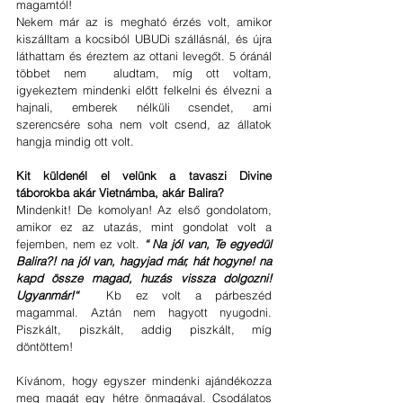
magamtól! 
Nekem már az is megható érzés volt, amikor 
kiszálltam a kocsiból UBUDi szállásnál, és újra 
láthattam és éreztem az ottani levegőt. 5 óránál 
többet nem  aludtam, míg ott voltam, 
igyekeztem mindenki előtt felkelni és élvezni a 
hajnali, emberek nélküli csendet, ami 
szerencsére soha nem volt csend, az állatok 
hangja mindig ott volt. 
Kit küldenél el velünk a tavaszi Divine 
táborokba akár Vietnámba, akár Balira?
Mindenkit! De komolyan! Az első gondolatom, 
amikor ez az utazás, mint gondolat volt a 
fejemben, nem ez volt. 
“ Na jól van, Te egyedül 
Balira?! na jól van, hagyjad már, hát hogyne! na 
kapd össze magad, huzás vissza dolgozni! 
Ugyanmár!“
  Kb ez volt a párbeszéd 
magammal. Aztán nem hagyott nyugodni. 
Piszkált, piszkált, addig piszkált, míg 
döntöttem!
Kívánom, hogy egyszer mindenki ajándékozza 
meg magát egy hétre önmagával. Csodálatos 