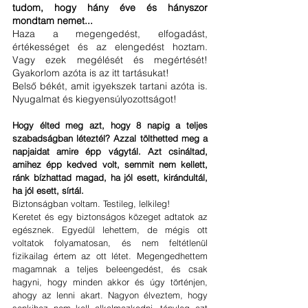
tudom, hogy hány éve és hányszor 
mondtam nemet...
Haza a megengedést, elfogadást, 
értékességet és az elengedést hoztam. 
Vagy ezek megélését és megértését! 
Gyakorlom azóta is az itt tartásukat!
Belső békét, amit igyekszek tartani azóta is. 
Nyugalmat és kiegyensúlyozottságot! 
Hogy élted meg azt, hogy 8 napig a teljes 
szabadságban léteztél? Azzal tölthetted meg a 
napjaidat amire épp vágytál. Azt csináltad, 
amihez épp kedved volt, semmit nem kellett, 
ránk bízhattad magad, ha jól esett, kirándultál, 
ha jól esett, sírtál. 
Biztonságban voltam. Testileg, lelkileg!
Keretet és egy biztonságos közeget adtatok az 
egésznek. Egyedül lehettem, de mégis ott 
voltatok folyamatosan, és nem feltétlenül 
fizikailag értem az ott létet. Megengedhettem 
magamnak a teljes beleengedést, és csak 
hagyni, hogy minden akkor és úgy történjen, 
ahogy az lenni akart. Nagyon élveztem, hogy 
senkihez nem kell alkalmazkodni, tényleg azt 