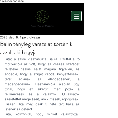
514240065003366
2023. dec. 8.
4 perc olvasás
Balin tényleg varázslat történik
azzal, aki hagyja.
Ritát a szíve visszahúzta Balira. Ezúttal a fő 
motivációja az volt, hogy az összes szerepet 
félretéve csakis saját magára figyeljen, és 
engedje, hogy a sziget csodái kényeztessék, 
teret adjanak az elengedésnek, a 
megengedésnek. Beszámolója alapján úgy 
tűnik, hogy ez sikerült, mert jöttek a 
felismerések és a válaszok. Olvassátok 
szeretettel megéléseit, amik frissek, ropogósak. 
Hiszen Rita még csak 3 hete tért haza az 
istenek szigetéről. 
Rita, köszönjük, hogy minket választottál. 