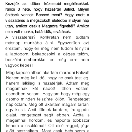
Kezdjük az időben közelebbi megélésekkel. 
Nincs 3 hete, hogy hazaértél Baliról. Milyen 
érzések vannak Benned most? Hogy esett a 
visszatérés a megszokott életedbe 8 olyan nap 
után, amikor csakis Magadra figyeltél? Amikor 
nem volt munka, határidők, elvárások.
A visszatérés? Konkrétan nem tudtam 
másnap munkába állni. Egyszerűen azt 
éreztem, hogy én még nem tudom felnyitni 
a laptopom, bekapcsolni a céges telóm, 
beszélni emberekkel én még erre nem 
vagyok képes! 
Még kapcsolatban akartam maradni Balival! 
Nekem még kell idő, hogy ne csak testileg, 
hanem lelkileg is hazatérjek. Adtam még 
magamnak két napot! Itthon voltam, 
csendben voltam. Hagytam hogy még egy 
csomó minden felszínre jöjjön. Rengeteget 
naplóztam. Még ott akartam magam tartani 
egy kicsit. Amit tőletek kaptam, frangipáni 
olajat, rengeteget segít ebben. Azóta is 
magamnál hordom, és naponta többször 
kenem a csuklómat! Ott első reggel, jóga 
előtt használtam. Most csak behunyom a 