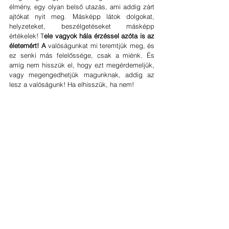
élmény, egy olyan belső utazás, ami addig zárt 
ajtókat nyit meg. Másképp látok dolgokat, 
helyzeteket, beszélgetéseket másképp 
értékelek! T
ele vagyok hála érzéssel azóta is az 
életemért! A
 valóságunkat mi teremtjük meg, és 
ez senki más felelőssége, csak a miénk. És 
amíg nem hisszük el, hogy ezt megérdemeljük, 
vagy megengedhetjük magunknak, addig az 
lesz a valóságunk! Ha elhisszük, ha nem!  
A gyönyörű fotókat köszönjük a táborunk egyik 