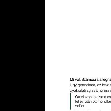
Mi volt Számodra a legn
Úgy gondoltam, az lesz 
gyakorlatilag számomra i
Ott viszont hallva a c
fél év után ott mondta
velünk. 