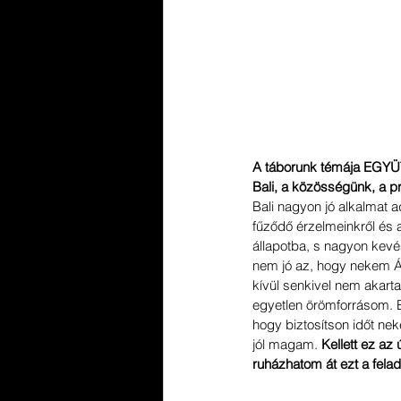
A táborunk témája EGYÜTT 
Bali, a közösségünk, a pr
Bali nagyon jó alkalmat 
fűződő érzelmeinkről és 
állapotba, s nagyon kevés
nem jó az, hogy nekem Ár
kívül senkivel nem akarta
egyetlen örömforrásom. Ez
hogy biztosítson időt nek
jól magam. 
Kellett ez az
ruházhatom át ezt a felad