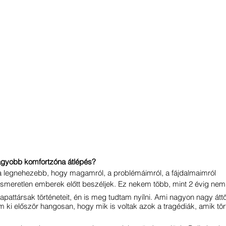
agyobb komfortzóna átlépés?
a legnehezebb, hogy magamról, a problémáimról, a fájdalmaimról
smeretlen emberek előtt beszéljek. Ez nekem több, mint 2 évig nem
sapattársak történeteit, én is meg tudtam nyílni. Ami nagyon nagy áttör
m ki először hangosan, hogy mik is voltak azok a tragédiák, amik tör