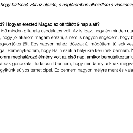
, hogy biztossá vált az utazás, a naptáramban elkezdtem a visszaszá
lid? Hogyan érezted Magad az ott töltött 9 nap alatt?
tt idő minden pillanata csodálatos volt. Az is igaz, hogy én minden ut
 hogy jól akarom magam érezni, s nem is nagyon engedem, hogy b
agyon jókor jött. Egy nagyon nehéz időszak áll mögöttem, túl sok ve
gal. Reménykedtem, hogy Balin ezek a helyükre kerülnek bennem. 
omra meghatározó élmény volt az első nap, amikor bemutatkoztun
ttársak gondolatait tudatosult bennem, hogy mindannyiunknak megv
yikünk súlyos terhet cipel. Ez bennem nagyon mélyre ment és valamit