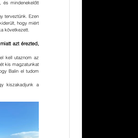
, és mindenekelőtt 
 terveztünk. Ezen 
derült, hogy miért 
ka következett.
iatt azt érezted, 
l kell utaznom az 
két kis magzatunkat 
ogy Balin el tudom 
gy kiszakadjunk a 