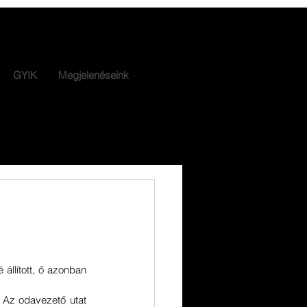
GYIK
Megjelenéseink
 állított, ő azonban 
Az odavezető utat 