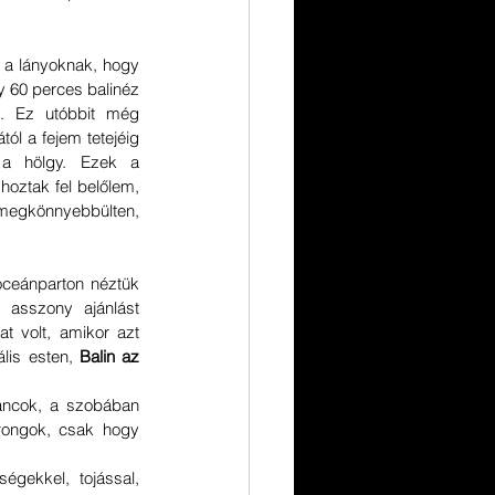
 lányoknak, hogy 
60 perces balinéz 
 Ez utóbbit még 
ól a fejem tetejéig 
 a hölgy. Ezek a 
oztak fel belőlem, 
megkönnyebbülten, 
ceánparton néztük 
asszony ajánlást 
t volt, amikor azt 
lis esten, 
Balin az 
áncok, a szobában 
rongok, csak hogy 
gekkel, tojással, 