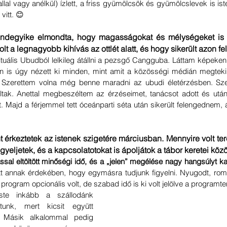
llal vagy anélkül) ízlett, a friss gyümölcsök és gyümölcslevek is isten
vitt. 😊
indegyike elmondta, hogy magasságokat és mélységeket is 
lt a legnagyobb kihívás az ottlét alatt, és hogy sikerült azon f
tuális Ubudból lelkileg átállni a pezsgő Cangguba. Láttam képeken,
en is úgy nézett ki minden, mint amit a közösségi médián megteki
Szerettem volna még benne maradni az ubudi életérzésben. Sze
tak. Anettal megbeszéltem az érzéseimet, tanácsot adott és után
. Majd a férjemmel tett óceánparti séta után sikerült felengednem, 
 érkeztetek az istenek szigetére márciusban. Mennyire volt ter
yeljetek, és a kapcsolatotokat is ápoljátok a tábor keretei közö
al eltöltött minőségi idő, és a „jelen” megélése nagy hangsúlyt ka
t annak érdekében, hogy egymásra tudjunk figyelni. Nyugodt, roma
program opcionális volt, de szabad idő is ki volt jelölve a programt
te inkább a szállodánk 
unk, mert kicsit együtt 
. Másik alkalommal pedig 