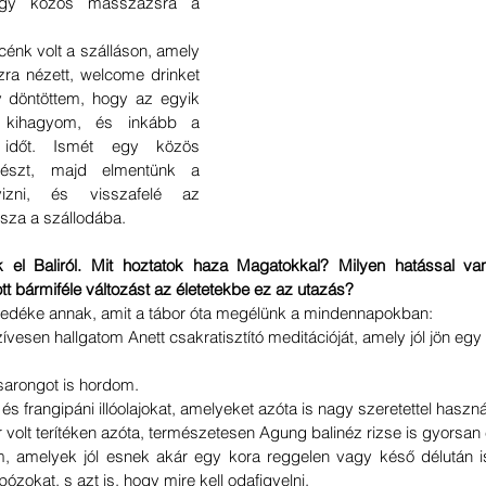
egy közös masszázsra a 
nk volt a szálláson, amely 
zra nézett, welcome drinket 
 döntöttem, hogy az egyik 
t kihagyom, és inkább a 
 időt. Ismét egy közös 
észt, majd elmentünk a 
yizni, és visszafelé az 
sza a szállodába.
k el Baliról. Mit hoztatok haza Magatokkal? Milyen hatással v
t bármiféle változást az életetekbe ez az utazás?
öredéke annak, amit a tábor óta megélünk a mindennapokban:
zívesen hallgatom Anett csakratisztító meditációját, amely jól jön eg
sarongot is hordom.
és frangipáni illóolajokat, amelyeket azóta is nagy szeretettel haszná
volt terítéken azóta, természetesen Agung balinéz rizse is gyorsan e
m, amelyek jól esnek akár egy kora reggelen vagy késő délután is
ózokat, s azt is, hogy mire kell odafigyelni.