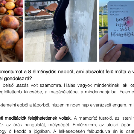
omentumot a 8 élménydús napból, ami abszolút felülmúlta a v
tel gondolsz rá?
belső utazás volt számomra. Hálás vagyok mindenkinek, aki ott 
legféltettebb kincsébe, a magánéletébe, a mindennapjaiba. Feleme
iemelni ebből a táborból, hiszen minden nap elvarázsolt engem, min
i meditációk felejthetetlenek voltak
. A mámorító füstölő, az isteni f
k az órák hangulatát, mélységét. Emlékszem, az utolsó jógán fé
, hogy ő kezdő a jógában. A lelkesedésén felbuzdulva én is csa