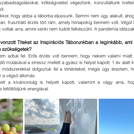
zabadságolásokat, költségvetést végeztünk, konzultáltunk Ivettel
ól.
kor, hogy abba a táborba eljussunk. Semmi nem úgy alakult, ahogy
n, frusztráló érzés tört rám, amely hónapokig bennem volt. Végül ki
k voltak arra, amire senki nem tudott felkészülni. A pandémia idősza
 vonzott Titeket az Inspirációs Táborunkban a leginkább, ami m
n szükségetek?
em adtuk fel. Erős érzés volt bennem, hogy nekem valami miatt e
idő múlásával a stressz mellett a gyász is helyet kapott. 1 év alatt 
le módszerekkel dolgoztuk fel a történteket, mégis úgy éreztem, h
z a végső állomás.
ett a kíváncsiság is helyett kapott, valamint a vágy arra, ho
feltöltődjünk energiával.