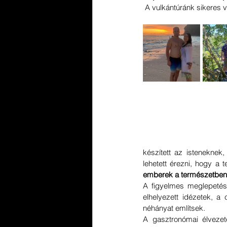
 A vulkántúránk sikeres 
készített az isteneknek,
lehetett érezni, hogy a 
emberek a természetben é
A figyelmes meglepetése
elhelyezett idézetek, a
néhányat említsek.
A gasztronómai élvezete