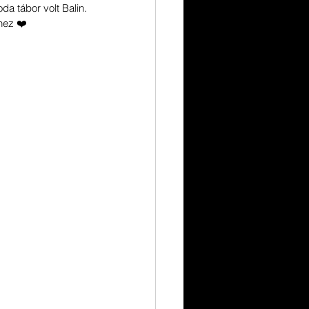
a tábor volt Balin. 
hez ❤️ 