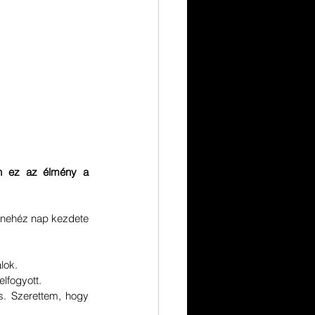
an ez az élmény a 
y nehéz nap kezdete 
lok.
lfogyott.
. Szerettem, hogy 