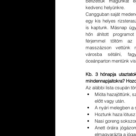
befizettük magunkat 
kedvenc helyünkre.
Cangguban saját medencé
egy kis helyes rizsteras
is kaptunk. Másnap úgy
hőn áhított programo
férjemmel töltöm az
masszázson vettünk r
városba sétálni, fag
óceánparton mentünk vis
Kb. 3 hónapja utaztato
mindennapjaitokra? Hozot
Az alábbi lista csupán t
Mióta hazajöttünk, s
előtt vagy után.
A nyári melegben a 
Hoztunk haza lótusz 
Nasi goreng sokszor 
Anett óráira jógázo
elmagyarázta a jógap