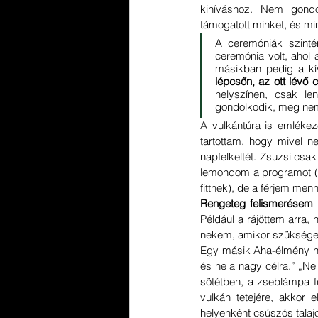
kihíváshoz. Nem gondo
támogatott minket, és min
A ceremóniák szintén
ceremónia volt, ahol 
másikban pedig a kív
lépcsőn, az ott lévő
helyszínen, csak le
gondolkodik, meg nem
A vulkántúra is emlékeze
tartottam, hogy mivel ne
napfelkeltét. Zsuzsi csak
lemondom a programot (k
fittnek), de a férjem menni
Például a rájöttem arra, 
nekem, amikor szükségem
Egy másik Aha-élmény nek
és ne a nagy célra.” „Ne 
sötétben, a zseblámpa fé
vulkán tetejére, akkor
helyenként csúszós talaj