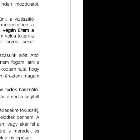
nden mozdulatot, 
k a víztisztító 
k medencében, a 
s végén ültem a 
 volna tölteni a 
 tervez, sokat 
ásunk előtt. Attól 
 nem fogom látni a 
lkodtam rajta, hogy 
nem éreztem magam 
Rengeteg felismerésem volt a hegymenet közben, amelyeket azóta is a mindennapjaimban tudok használni. 
án a serpa segített 
pésekre fókuszálj, 
ékelődtek bennem. A 
em vagy akár fel a 
ént is meredek és 
k a kis lépések.