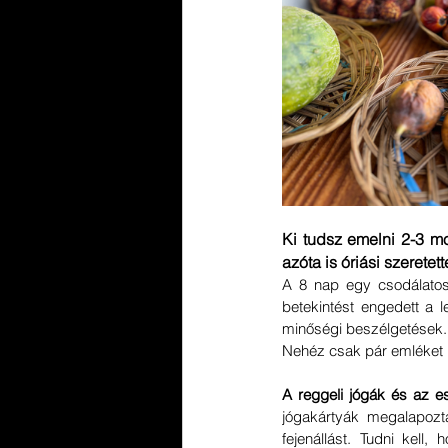
Ki tudsz emelni 2-3 m
azóta is óriási szeretet
A 8 nap egy csodálatos 
betekintést engedett a 
minőségi beszélgetések.
Nehéz csak pár emléket k
A reggeli jógák és az est
jógakártyák megalapoztá
fejenállást. Tudni kell