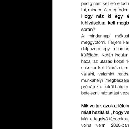
pedig nem kell előre tudn
Ibi, minden jót megérdem
Hogy néz ki egy át
kihívásokkal kell megb
során?
A mindennapi mókusk
meggyötörni. Férjem kar
dolgozom egy rohamosan
külföldön. Korán indulun
haza, az utazás közel 1-
sokszor kell túlórázni, 
vállalni, valamint ren
munkahelyi megbeszélé
próbáljuk a hétről hátra 
befejezni, háztartást vezet
Mik voltak azok a félelm
miatt hezitáltál, hogy ve
Már a legelső táborok eg
volna venni 2020-ban: