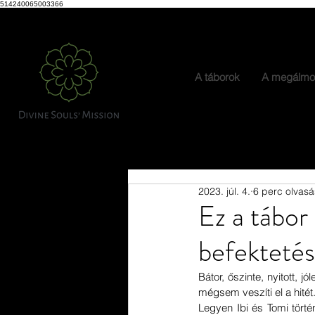
514240065003366
A táborok
A megálmo
2023. júl. 4.
6 perc olvasá
Ez a tábor
befektetés
Bátor, őszinte, nyitott, jó
mégsem veszíti el a hitét
Legyen Ibi és Tomi tört