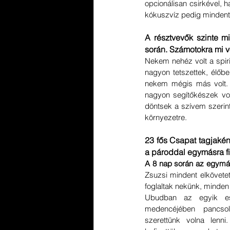
opcionálisan csirkével, ha
kókuszvíz pedig mindent 
A résztvevők szinte m
során. Számotokra mi vo
Nekem nehéz volt a spiri
nagyon tetszettek, élőb
nekem mégis más volt. 
nagyon segítőkészek vol
döntsek a szívem szerint
környezetre.
23 fős Csapat tagjaként
a pároddal egymásra fig
A 8 nap során az egymáss
Zsuzsi mindent elkövetet
foglaltak nekünk, minden 
Ubudban az egyik es
medencéjében pancsolt
szerettünk volna lenni