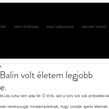
dók
Isteni történetek
Isteni pillanataink
Ajándék Neked
s
 Balin volt életem legjobb
e.
lelkű és soha nem adja fel. Ő itt Ibi, akit a sors sok sok próbatétel elé
.
énete reménysugár mindannyiónknak, hogy csodák igenis léteznek. 