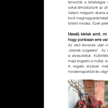
terveztük a lehetséges s
sokat álmodoztunk az útr
Valami mégsem akarta ak
kívül megmagyarázhatatla
történt mindez. Ezek jele
Mesélj kérlek arról, mi
hogy pontosan erre va
Az első tervezés után n
„Istenek szigetére”.  Az 
is elvesztettük. Különfé
majd engedni a múltat, e
A negatív érzések mell
mindennapokból és végre 