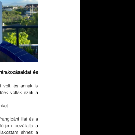
árakozásaidat és 
volt, és annak is 
lőek voltak ezek a 
ket. 
rangipáni illat és a 
rjem bevállalta a 
tlakoztam ehhez a 