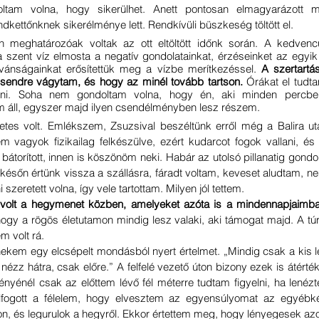
ltam volna, hogy sikerülhet. Anett pontosan elmagyarázott mi
dkettőnknek sikerélménye lett. Rendkívüli büszkeség töltött el.
 meghatározóak voltak az ott eltöltött időnk során. A kedvencün
a szent víz elmosta a negatív gondolatainkat, érzéseinket az egyi
ánságainkat erősítettük meg a vízbe merítkezéssel. 
A szertartá
 csendre vágytam, és hogy az minél tovább tartson. 
Órákat el tudtam
nni. Soha nem gondoltam volna, hogy én, aki minden percben
 áll, egyszer majd ilyen csendélményben lesz részem.
tes volt. Emlékszem, Zsuzsival beszéltünk erről még a Balira utaz
m vagyok fizikailag felkészülve, ezért kudarcot fogok vallani, és
 bátorított, innen is köszönöm neki. Habár az utolsó pillanatig gondo
ésőn értünk vissza a szállásra, fáradt voltam, keveset aludtam, 
 szeretett volna, így vele tartottam. Milyen jól tettem. 
hogy a rögös életutamon mindig lesz valaki, aki támogat majd. A túr
 volt rá.
em egy elcsépelt mondásból nyert értelmet. „Mindig csak a kis lé
nézz hátra, csak előre.” A felfelé vezető úton bizony ezek is átért
nyénél csak az előttem lévő fél méterre tudtam figyelni, ha lenézt
 elfogott a félelem, hogy elvesztem az egyensúlyomat az egyébk
on, és legurulok a hegyről. Ekkor értettem meg, hogy lényegesek azo