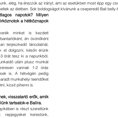
unk, elég, ha érezzük az irányt, ami az esetükben most épp egy csod
eltek az életben. Sok boldogságot kívánunk a cseperedő Bali belly-
lagos napotok? Milyen 
irkóznotok a hétköznapok 
erék minket is kezdett 
bantartóként, én óvónőként 
 terjeszkedő láncolatnál, 
k el dolgozni, későn érünk 
3 órát tesz ki a napunkból, 
munkaidő utáni plusz munkát 
dszeresen vannak 1-2 órás 
sek is. A hétvégén pedig 
maradt munkahelyi teendőket 
ni, kicsit pihenni is.
ek, visszatartó erők, amik 
lünk tartsatok-e Balira.
yikében is részt szerettünk 
 repjegyeket kerestünk, 