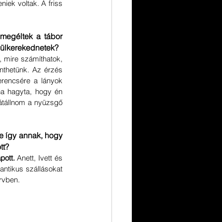
iek voltak. A friss 
megéltek a tábor 
elülkerekednetek?
 mire számíthatok, 
nthetünk. Az érzés 
rencsére a lányok 
a hagyta, hogy én 
átállnom a nyüzsgő 
e így annak, hogy 
tt? 
pott. 
Anett, Ivett és 
ntikus szállásokat 
ervben.