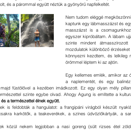
volt, és a párommal együtt néztük a gyönyörű napfelkeltét.
Nem tudom eléggé megköszönni a
kaptunk egy lábmasszázst és egy 
masszázst is a csomagunkhoz.
egyszer kipróbáltam. A lábam ujját
szinte mindent átmasszírozott
mozdulatok különböző érzéseket h
könnyezni kezdtem, és lelkileg 
örömmel léptem ki az ajtón.
Egy kellemes emlék, amikor az ó
a naplementét, és egy balinéz 
 majd füstölővel a kezében imádkozott. Ez egy olyan mély pillana
természettel szinte egybe olvad. Ahogy Agung is említette a kulturá
s a természettel élnek együtt.
k is feldobták a hangulatot: a frangipáni virágból készült nyakl
 csakra karkötők, a teakeverékek, a színes üdvözlőkártyák, a sa
k közül nekem legjobban a nasi goreng (sült rizses étel zöldsé